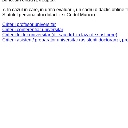
7. In cazul in care, in urma evaluarii, un cadru didactic obtine 
Statutul personalului didactic si Codul Muncii).
Criterii profesor universitar
Criterii conferentiar universitar
Criterii lector universitar (dr. sau drd. in faza de sustinere)
Criterii asistent/ preparator universitar (asistenti doctoranzi, p