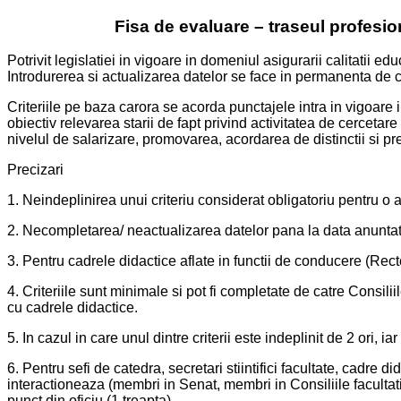
Fisa de evaluare – traseul profesio
Potrivit legislatiei in vigoare in domeniul asigurarii calitatii 
Introdurerea si actualizarea datelor se face in permanenta de cat
Criteriile pe baza carora se acorda punctajele intra in vigoare
obiectiv relevarea starii de fapt privind activitatea de cerceta
nivelul de salarizare, promovarea, acordarea de distinctii si p
Precizari
1. Neindeplinirea unui criteriu considerat obligatoriu pentru o
2. Necompletarea/ neactualizarea datelor pana la data anuntata
3. Pentru cadrele didactice aflate in functii de conducere (Rect
4. Criteriile sunt minimale si pot fi completate de catre Consili
cu cadrele didactice.
5. In cazul in care unul dintre criterii este indeplinit de 2 ori, i
6. Pentru sefi de catedra, secretari stiintifici facultate, cadre
interactioneaza (membri in Senat, membri in Consiliile facult
punct din oficiu (1 treapta).