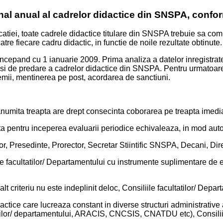
nal anual al cadrelor didactice din SNSPA, conform
educatiei, toate cadrele didactice titulare din SNSPA trebuie sa com
re fiecare cadru didactic, in functie de noile rezultate obtinute.
 incepand cu 1 ianuarie 2009. Prima analiza a datelor inregistra
re si de predare a cadrelor didactice din SNSPA. Pentru urmatoarel
remii, mentinerea pe post, acordarea de sanctiuni.
 anumita treapta are drept consecinta coborarea pe treapta imedia
 pentru inceperea evaluarii periodice echivaleaza, in mod autom
or, Presedinte, Prorector, Secretar Stiintific SNSPA, Decani, Dir
ile facultatilor/ Departamentului cu instrumente suplimentare de ev
ar alt criteriu nu este indeplinit deloc, Consiliile facultatilor/ Dep
 didactice care lucreaza constant in diverse structuri administrati
atilor/ departamentului, ARACIS, CNCSIS, CNATDU etc), Consiliil