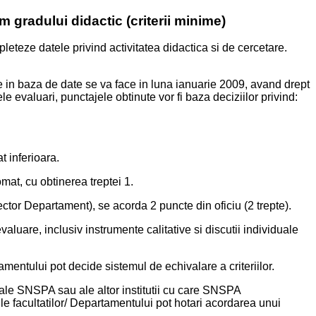
 gradului didactic (criterii minime)
pleteze datele privind activitatea didactica si de cercetare.
te in baza de date se va face in luna ianuarie 2009, avand drept
e evaluari, punctajele obtinute vor fi baza deciziilor privind:
t inferioara.
at, cu obtinerea treptei 1.
ector Departament), se acorda 2 puncte din oficiu (2 trepte).
aluare, inclusiv instrumente calitative si discutii individuale
artamentului pot decide sistemul de echivalare a criteriilor.
ve ale SNSPA sau ale altor institutii cu care SNSPA
e facultatilor/ Departamentului pot hotari acordarea unui